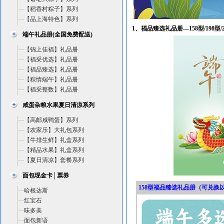
【稻香村粽子】系列
【品上海特色】系列
1、福品臻选礼品册---158型/198型/258
端午礼品册(全国免费配送)
【锦上佳福】礼品册
【福采优选】礼品册
【福品臻选】礼品册
【粽情端午】礼品册
【福采整数】礼品册
咸蛋杂粮水果夏日清凉系列
【高邮咸鸭蛋】系列
【农家乐】大礼包系列
【牛排生鲜】礼盒系列
【精品水果】礼盒系列
【夏日清凉】套餐系列
面包现金卡│票券
158型福品臻选礼品册（可兑换以
哈根达斯
红宝石
味多美
面包新语