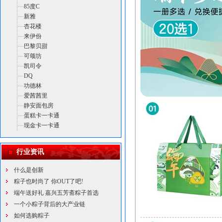
85度C
新雅
杏花楼
来伊份
巴黎贝甜
可颂坊
凯司令
DQ
功德林
爱茜茜里
静安面包房
蛋糕卡一卡通
现金卡一卡通
行业资讯
什么是创新
粽子也时尚了 你OUT了吧!
端午送好礼 嘉兴五芳斋粽子首选
一个小粽子背后的大产业链
如何选购粽子