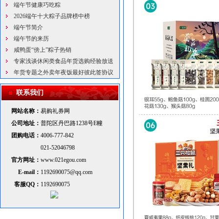
端午节健康巧吃粽
2026端午十大粽子品牌榜中榜
端午节简介
端午节的来历
咸鸭蛋“傍上”粽子热销
专家浅谈休闲类食品年货选购经验放送
年货专题之外卖年夜饭最好彼此签协议
联系我们
网站名称：
易购礼券网
公司地址：
普陀区丹巴路1238号E幢
团购电话：
4006-777-842
021-52046798
官方网址：
www.021egou.com
E-mail：
1192690075@qq.com
客服QQ：
1192690075