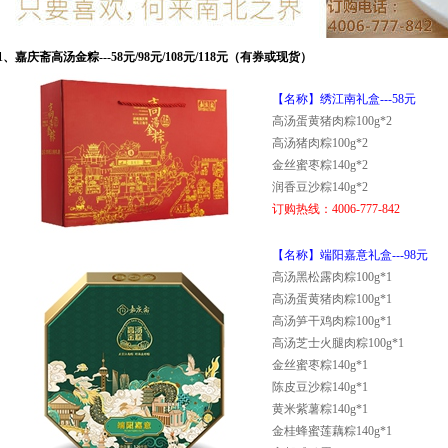
、嘉庆斋高汤金粽---58元/98元/108元/118元（有券或现货）
【名称】绣江南礼盒---58元
高汤蛋黄猪肉粽100g*2
高汤猪肉粽100g*2
金丝蜜枣粽140g*2
润香豆沙粽140g*2
订购热线：4006-777-842
【名称】端阳嘉意礼盒---98元
高汤黑松露肉粽100g*1
高汤蛋黄猪肉粽100g*1
高汤笋干鸡肉粽100g*1
高汤芝士火腿肉粽100g*1
金丝蜜枣粽140g*1
陈皮豆沙粽140g*1
黄米紫薯粽140g*1
金桂蜂蜜莲藕粽140g*1