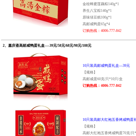
金桂蜂蜜莲藕粽140g*1
养生八宝粽140g*1
原味绿豆糕100g*1
高邮咸鸭蛋65g*4
订购热线：4006-777-842
、嘉庆斋高邮咸鸭蛋礼盒----39元/58元/68元/98元/108元
10只装高邮咸鸭蛋礼盒---39元
【规格】
高邮咸蛋60克/只*10只/盒
订购热线：4006-777-842
10只装高邮大红袍五香烤咸鸭蛋礼盒
【规格】
高邮大红袍五香烤咸鸭蛋70克/只*