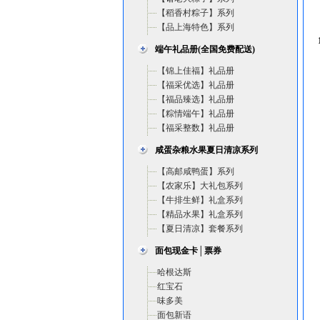
【稻香村粽子】系列
【品上海特色】系列
1
端午礼品册(全国免费配送)
【锦上佳福】礼品册
【福采优选】礼品册
【福品臻选】礼品册
【粽情端午】礼品册
【福采整数】礼品册
咸蛋杂粮水果夏日清凉系列
【高邮咸鸭蛋】系列
【农家乐】大礼包系列
【牛排生鲜】礼盒系列
【精品水果】礼盒系列
【夏日清凉】套餐系列
面包现金卡│票券
哈根达斯
红宝石
味多美
面包新语