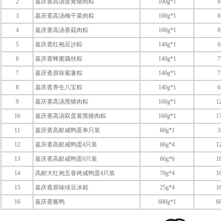
2
嘉庆斋高汤蛋黄猪肉粽
100g*1
8
3
嘉庆斋高汤梅干菜肉粽
100g*1
8
4
嘉庆斋高汤香菇肉粽
100g*1
8
5
嘉庆斋红袍豆沙粽
140g*1
6
6
嘉庆斋蜂蜜藕丝粽
140g*1
7
7
嘉庆斋原味紫薯粽
140g*1
7
8
嘉庆斋养生八宝粽
140g*1
6
9
嘉庆斋高汤黑猪肉粽
160g*1
1
10
嘉庆斋高汤双蛋黄黑猪肉粽
160g*1
1
11
嘉庆斋高邮咸鸭蛋单只装
60g*1
3
12
嘉庆斋高邮咸鸭蛋4只装
60g*4
1
13
嘉庆斋高邮咸鸭蛋6只装
60g*6
1
14
高邮大红袍五香烤咸鸭蛋4只装
70g*4
1
15
嘉庆斋原味绿豆冰糕
25g*4
1
16
嘉庆斋酱鸭
600g*1
6