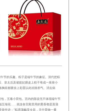
午节的乐趣。粽子是端午节的象征。清代把粽
后、皇太后及诸嫔妃膳桌上粽子堆成一座座小
格胸前都要挂上彩蛋以此祛除邪气、消去病
包，五毒小荷包。宫内的陈设无不体现端午节
福五瑞花……就连各宫殿里用的熏香都是菖蒲
帝曾作诗：“粽席蒲觞苓令辰，天中景物一番