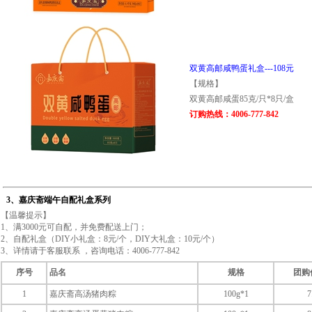
双黄高邮咸鸭蛋礼盒---108元
【规格】
双黄高邮咸蛋85克/只*8只/盒
订购热线：4006-777-842
3、嘉庆斋端午自配礼盒系列
【温馨提示】
1、满3000元可自配，并免费配送上门；
2、自配礼盒（DIY小礼盒：8元/个，DIY大礼盒：10元/个）
3、详情请于客服联系 ，咨询电话：4006-777-842
序号
品名
规格
团购
1
嘉庆斋高汤猪肉粽
100g*1
7