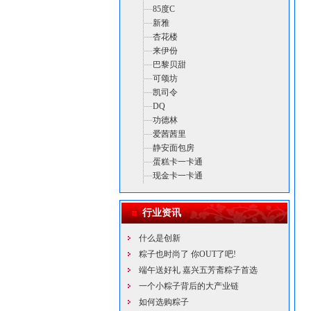
85度C
新雅
杏花楼
来伊份
巴黎贝甜
可颂坊
凯司令
DQ
功德林
爱茜茜里
静安面包房
蛋糕卡一卡通
现金卡一卡通
行业资讯
什么是创新
粽子也时尚了 你OUT了吧!
端午送好礼 嘉兴五芳斋粽子首选
一个小粽子背后的大产业链
如何选购粽子