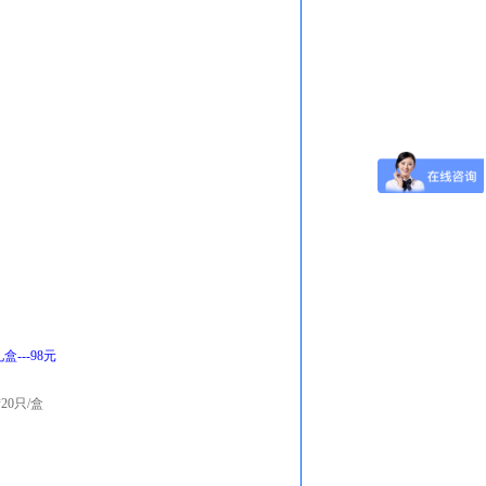
---98元
20只/盒