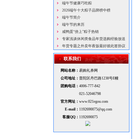
端午节健康巧吃粽
2026端午十大粽子品牌榜中榜
端午节简介
端午节的来历
咸鸭蛋“傍上”粽子热销
专家浅谈休闲类食品年货选购经验放送
年货专题之外卖年夜饭最好彼此签协议
2
联系我们
网站名称：
易购礼券网
公司地址：
普陀区丹巴路1238号E幢
团购电话：
4006-777-842
021-52046798
官方网址：
www.021egou.com
E-mail：
1192690075@qq.com
客服QQ：
1192690075