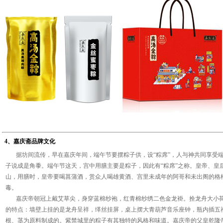
4、嘉庆斋品牌文化
据坊间流传，早在嘉庆年间，端午节要摆粽子供，设“粽席”，人与神共同享受端
子说成是角黍。端午节这天，宫中用膳主要是粽子，因此有“粽席”之称。皇帝、皇
山，用膳时，皇帝要喝菖蒲酒，赏众人喝雄黄酒、宫里未成年的阿哥和未出阁的格
毒。
嘉庆帝朝冠上戴艾草尖，身穿蓝棉纱袍，红青棉纱绣二色金龙褂。拴龙舟大小荷
的特点：墙壁上挂的是龙舟呈祥，缂丝挂屏，桌上摆大青葫芦音乐座钟，瓶内插五
根、茎为原料制成的。紫禁城里的粽子有其独特的风格和味道。嘉庆帝的父皇乾隆