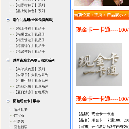
【稻香村粽子】系列
【品上海特色】系列
当前位置：
主页
>
产品展示
>
端午礼品册(全国免费配送)
【锦上佳福】礼品册
现金卡一卡通----100/20
【福采优选】礼品册
【福品臻选】礼品册
【粽情端午】礼品册
【福采整数】礼品册
咸蛋杂粮水果夏日清凉系列
【高邮咸鸭蛋】系列
【农家乐】大礼包系列
【牛排生鲜】礼盒系列
【精品水果】礼盒系列
【夏日清凉】套餐系列
现金卡一卡通----100/2
面包现金卡│票券
哈根达斯
【品牌】现金卡一卡通
红宝石
【品名】现金卡一卡通100、200、
味多美
【日期】开卡激活后2年内有效
面包新语