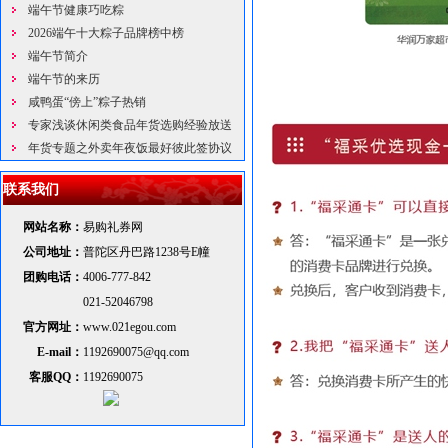
端午节健康巧吃粽
2026端午十大粽子品牌榜中榜
端午节简介
端午节的来历
咸鸭蛋“傍上”粽子热销
专家浅谈休闲类食品年货选购经验放送
年货专题之外卖年夜饭最好彼此签协议
联系我们
网站名称：
易购礼券网
公司地址：
普陀区丹巴路1238号E幢
团购电话：
4006-777-842
021-52046798
官方网址：
www.021egou.com
E-mail：
1192690075@qq.com
客服QQ：
1192690075