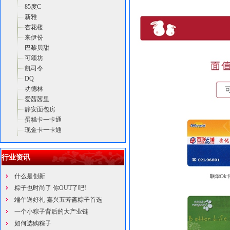
85度C
新雅
杏花楼
来伊份
巴黎贝甜
可颂坊
凯司令
DQ
功德林
爱茜茜里
静安面包房
蛋糕卡一卡通
现金卡一卡通
行业资讯
什么是创新
粽子也时尚了 你OUT了吧!
端午送好礼 嘉兴五芳斋粽子首选
一个小粽子背后的大产业链
如何选购粽子