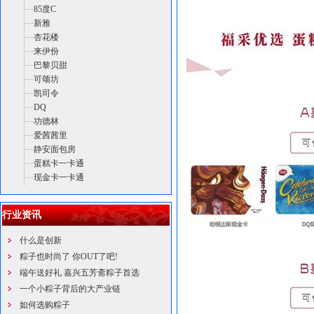
85度C
新雅
杏花楼
来伊份
巴黎贝甜
可颂坊
凯司令
DQ
功德林
爱茜茜里
静安面包房
蛋糕卡一卡通
现金卡一卡通
行业资讯
什么是创新
粽子也时尚了 你OUT了吧!
端午送好礼 嘉兴五芳斋粽子首选
一个小粽子背后的大产业链
如何选购粽子