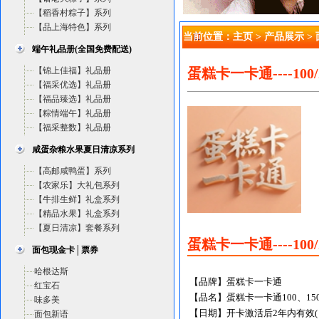
【稻香村粽子】系列
【品上海特色】系列
当前位置：
主页
>
产品展示
>
端午礼品册(全国免费配送)
【锦上佳福】礼品册
蛋糕卡一卡通----100/2
【福采优选】礼品册
【福品臻选】礼品册
【粽情端午】礼品册
【福采整数】礼品册
咸蛋杂粮水果夏日清凉系列
【高邮咸鸭蛋】系列
【农家乐】大礼包系列
【牛排生鲜】礼盒系列
【精品水果】礼盒系列
【夏日清凉】套餐系列
蛋糕卡一卡通----100/
面包现金卡│票券
哈根达斯
【品牌】蛋糕卡一卡通
红宝石
【品名】蛋糕卡一卡通100、150、
味多美
【日期】开卡激活后2年内有效
面包新语