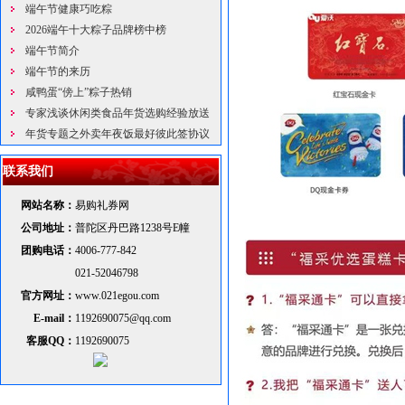
端午节健康巧吃粽
2026端午十大粽子品牌榜中榜
端午节简介
端午节的来历
咸鸭蛋“傍上”粽子热销
专家浅谈休闲类食品年货选购经验放送
年货专题之外卖年夜饭最好彼此签协议
联系我们
网站名称：
易购礼券网
公司地址：
普陀区丹巴路1238号E幢
团购电话：
4006-777-842
021-52046798
官方网址：
www.021egou.com
E-mail：
1192690075@qq.com
客服QQ：
1192690075