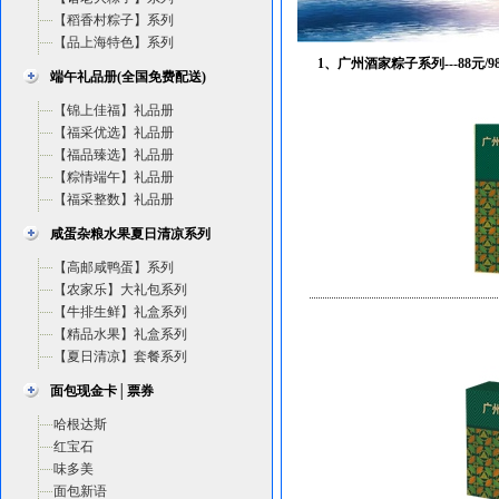
【稻香村粽子】系列
【品上海特色】系列
1、广州酒家粽子系列---88元/98元/9
端午礼品册(全国免费配送)
【锦上佳福】礼品册
【福采优选】礼品册
【福品臻选】礼品册
【粽情端午】礼品册
【福采整数】礼品册
咸蛋杂粮水果夏日清凉系列
【高邮咸鸭蛋】系列
【农家乐】大礼包系列
【牛排生鲜】礼盒系列
【精品水果】礼盒系列
【夏日清凉】套餐系列
面包现金卡│票券
哈根达斯
红宝石
味多美
面包新语