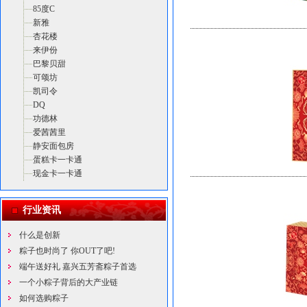
85度C
新雅
杏花楼
来伊份
巴黎贝甜
可颂坊
凯司令
DQ
功德林
爱茜茜里
静安面包房
蛋糕卡一卡通
现金卡一卡通
行业资讯
什么是创新
粽子也时尚了 你OUT了吧!
端午送好礼 嘉兴五芳斋粽子首选
一个小粽子背后的大产业链
如何选购粽子