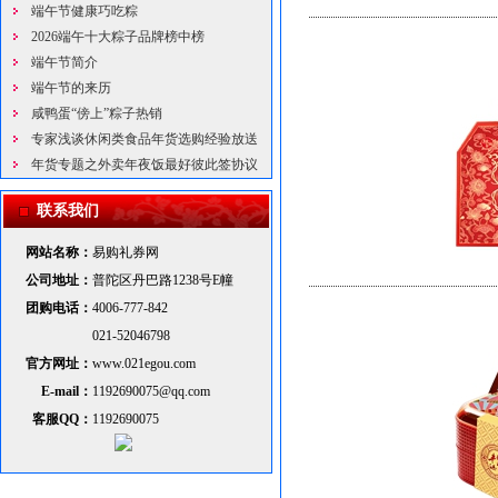
端午节健康巧吃粽
2026端午十大粽子品牌榜中榜
端午节简介
端午节的来历
咸鸭蛋“傍上”粽子热销
专家浅谈休闲类食品年货选购经验放送
年货专题之外卖年夜饭最好彼此签协议
联系我们
网站名称：
易购礼券网
公司地址：
普陀区丹巴路1238号E幢
团购电话：
4006-777-842
021-52046798
官方网址：
www.021egou.com
E-mail：
1192690075@qq.com
客服QQ：
1192690075